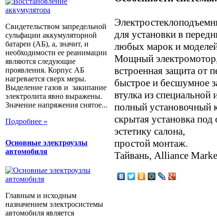
Электростеклоподъемн
Свидетельством запредельной
для установки в передн
сульфации аккумуляторной
батареи (АБ), а, значит, и
любых марок и моделей
необходимости ее реанимации
Мощный электромотор
являются следующие
встроенная защита от п
проявления. Корпус АБ
нагревается сверх меры.
быстрое и бесшумное з
Выделение газов и закипание
втулка из специальной 
электролита явно выражены.
Значение напряжения снятое...
полный установочный к
скрытая установка под
Подробнее »
эстетику салона,
простой монтаж.
Основные электроузлы
автомобиля
Тайвань, Alliance Marke
Главным и исходным
назначением электросистемы
автомобиля является