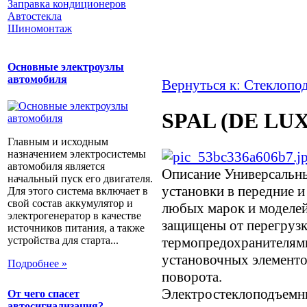
Заправка кондиционеров
Автостекла
Шиномонтаж
Основные электроузлы
автомобиля
Вернуться к: Стеклопо
SPAL (DE LUX
Главным и исходным
назначением электросистемы
автомобиля является
Описание
Универсальны
начальный пуск его двигателя.
установки в передние и
Для этого система включает в
свой состав аккумулятор и
любых марок и моделей
электрогенератор в качестве
защищены от перегруз
источников питания, а также
термопредохранителями
устройства для старта...
установочных элементо
Подробнее »
поворота.
Электростеклоподъемни
От чего спасет
автосигнализация?