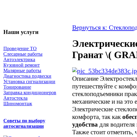
Вернуться к: Стеклопо
Наши услуги
Электрически
Проведение ТО
Гранат \( GR
Слесарные работы
Автоэлектрика
Кузовной ремонт
Малярные работы
Диагностика подвески
Описание
Электростекл
Установка сигнализации
путешествуйте с комфо
Тонирование
Заправка кондиционеров
стеклоподъемники прак
Автостекла
механические и на это 
Шиномонтаж
Электрические стеклоп
комфорта, так как
обес
Советы по выбору
удобства
для водителя 
автосигнализации
Также стоит отметить,