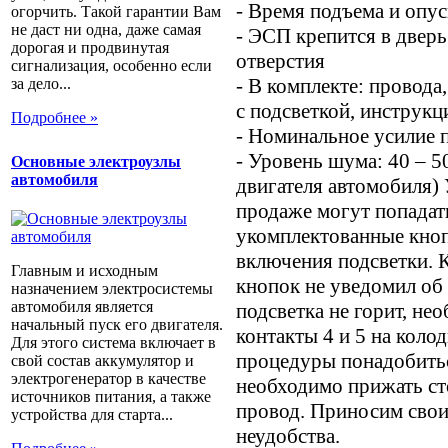
- Время подъема и опус
огорчить. Такой гарантии Вам
не даст ни одна, даже самая
- ЭСП крепится в двер
дорогая и продвинутая
отверстия
сигнализация, особенно если
- В комплекте: провода
за дело...
с подсветкой, инструкц
Подробнее »
- Номинальное усилие п
- Уровень шума: 40 – 
Основные электроузлы
автомобиля
двигателя автомобиля)
продаже могут попадат
укомплектованные кноп
включения подсветки. 
Главным и исходным
кнопок не уведомил об
назначением электросистемы
автомобиля является
подсветка не горит, не
начальный пуск его двигателя.
контакты 4 и 5 на коло
Для этого система включает в
процедуры понадобить
свой состав аккумулятор и
электрогенератор в качестве
необходимо прижать ст
источников питания, а также
провод. Приносим свои
устройства для старта...
неудобства.