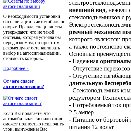
электростеклоподъемн
внешний вид
, нежели
стеклоподъемников с р
О необходимости установки
сигнализации в автомобиле не
Электростеклоподъемни
спорят. Правда, специалисты
реечный механизм по
утверждают, что не такой
системы, которая устояла бы
которого являются: пр
перед взломом, но при этом
а также постоянство ск
рекомендуют останавливать
Основные преимуществ
выбор на автосигнализации,
стоимость которой...
- Надежная
оригиналь
- Отсутствие перекосов
Подробнее »
- Отсутствие изгибающ
От чего спасет
длительную беспереб
автосигнализация?
- Стеклоподъемник ком
редуктором Технически
- Потребляемый ток пр
2,5 ампер
Если Вы полагаете, что
автомобильная сигнализация
- Питание от бортовой
сможет полностью исключить
питания 12 вольт
угон, вынуждены Вас