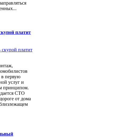
заправляться
енных...
скупой платит
онтаж,
томобилистов
 в первую
ной услуг и
м принципом.
тдается СТО
дороге от дома
 близлежащем
ильный