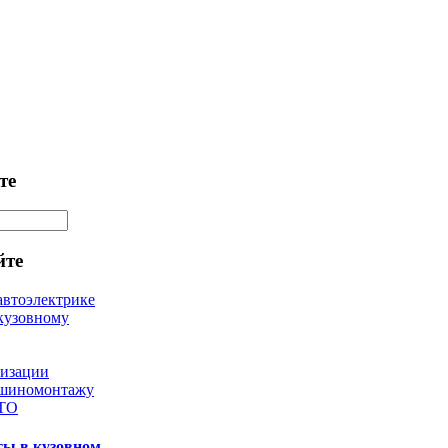
те
йте
автоэлектрике
кузовному
лизации
 шиномонтажу
 ТО
ты в кузовном