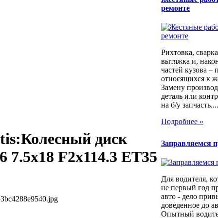
ремонте
Рихтовка, сварка,
вытяжка и, након
частей кузова – 
относящихся к ж
Замену производ
деталь или контр
на б/у запчасть...
Подробнее »
tis:Колесный диск
Заправляемся 
6 7.5x18 F2x114.3 ET35
Для водителя, ко
не первый год п
авто - дело прив
53bc4288e9540.jpg
доведенное до а
Опытный водител