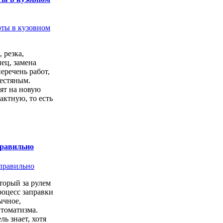
 резка,
ец, замена
перечень работ,
естяным.
ят на новую
актную, то есть
.
правильно
торый за рулем
роцесс заправки
ычное,
втоматизма.
ь знает, хотя