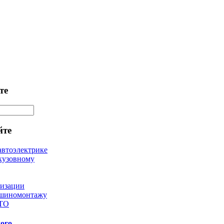
те
йте
автоэлектрике
кузовному
лизации
 шиномонтажу
 ТО
ого