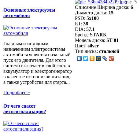
pic_5
Описание
Ширина диска:
6
Основные электроузлы
Диаметр диска:
15
автомобиля
PSD:
5x100
ET:
38
DIA:
57.1
Бренд:
STARK
Модель диска:
ST-01
Главным и исходным
Цвет:
silver
назначением электросистемы
Тип диска:
стальной
автомобиля является начальный
пуск его двигателя. Для этого
система включает в свой состав
аккумулятор и электрогенератор
в качестве источников питания,
а также устройства для старта...
Подробнее »
От чего спасет
автосигнализация?