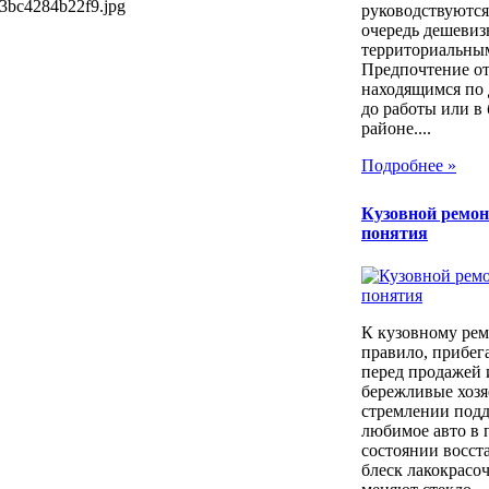
3bc4284b22f9.jpg
руководствуются
очередь дешевиз
территориальны
Предпочтение о
находящимся по 
до работы или в
районе....
Подробнее »
Кузовной ремон
понятия
К кузовному рем
правило, прибег
перед продажей 
бережливые хозя
стремлении под
любимое авто в 
состоянии восст
блеск лакокрасо