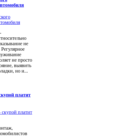
автомобиля
-
Относительно
казывание не
. Регулярное
луживание
оляет не просто
тояние, выявить
ладки, но и...
скупой платит
онтаж,
томобилистов