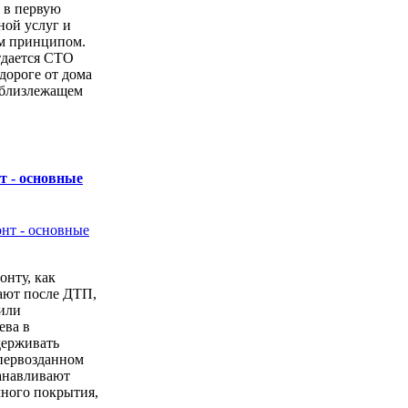
 в первую
ной услуг и
м принципом.
тдается СТО
дороге от дома
 близлежащем
т - основные
онту, как
ают после ДТП,
или
ева в
держивать
первозданном
анавливают
чного покрытия,