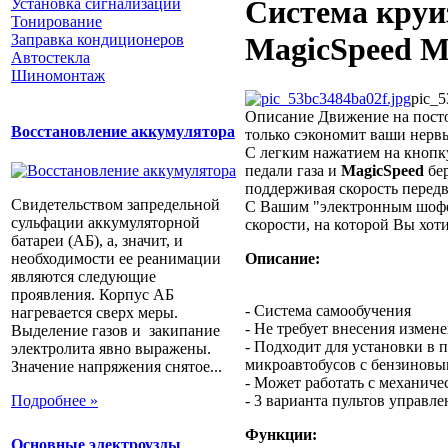
Cистема кру
Установка сигнализации
Тонирование
Заправка кондиционеров
MagicSpeed M
Автостекла
Шиномонтаж
pic_5
Описание
Движение на посто
Восстановление аккумулятора
только сэкономит ваши нервы
С легким нажатием на кнопку
педали газа и
MagicSpeed
бер
поддерживая скорость перед
Свидетельством запредельной
С Вашим "электронным шофер
сульфации аккумуляторной
скорости, на которой Вы хоти
батареи (АБ), а, значит, и
Описание:
необходимости ее реанимации
являются следующие
проявления. Корпус АБ
- Cистема самообучения
нагревается сверх меры.
- Не требует внесения измен
Выделение газов и закипание
- Подходит для установки в 
электролита явно выражены.
микроавтобусов с бензиновы
Значение напряжения снятое...
- Может работать с механиче
- 3 варианта пультов управле
Подробнее »
Функции:
Основные электроузлы