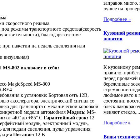
заправок много, 
лучше на провер
има
Подробнее »
ки скоростного режима
 под режимы транспортного средства(скорость
Кузовной ремон
чувствительности), благодаря системе
понятия
е при нажатии на педаль сцепления или
и визуальная)
К кузовному рем
 MS-802 включает в себя:
правило, прибег
перед продажей 
aeco MagicSpeed MS-800
бережливые хозя
S-BE4
стремлении под
бования к установке: Бортовая сеть 12В,
любимое авто в 
лью акселератора, электрический сигнал со
состоянии восст
лько для транспорта с механической коробкой
блеск лакокрасо
 конкретной модели автомобиля
Модель:
MS-
меняют стекло,...
н:
от -40° до +85° C
Гарантийный срок:
12
Подробнее »
рфейсный модуль, электронный модуль,
ь для педали сцепления, пульт управления,
рукция
Питание:
12 В
Виды техническ