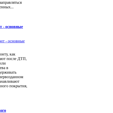
заправляться
енных...
т - основные
онту, как
ают после ДТП,
или
ева в
держивать
первозданном
анавливают
чного покрытия,
ого