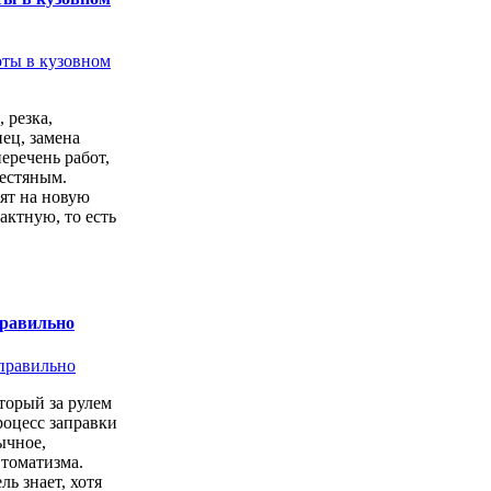
 резка,
ец, замена
перечень работ,
естяным.
ят на новую
актную, то есть
.
правильно
торый за рулем
роцесс заправки
ычное,
втоматизма.
ь знает, хотя