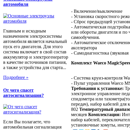
автомобиля
- Включение/выключение
- Установка скоростного реж
- Сброс предыдущей установ
- Автоматическая подстройка
Главным и исходным
или обороты двигателя и по 
назначением электросистемы
самообучения.
автомобиля является начальный
- Автоматическое отключени
пуск его двигателя. Для этого
акселератора
система включает в свой состав
- Самодиагностика (звуковая 
аккумулятор и электрогенератор
в качестве источников питания,
Комплект Waeco MagicSpeed
а также устройства для старта...
Подробнее »
- Система круиз-контроля W
- Пульт управления Waeco M
Требования к установке:
Тре
От чего спасет
электронное управление педа
автосигнализация?
спидометра или тахометра(то
передач), набор кабелей для
802
Температурный диапазо
месяцев
Комплектация:
Инте
набор кабелей, переключател
Если Вы полагаете, что
установочные хомуты, инст
автомобильная сигнализация