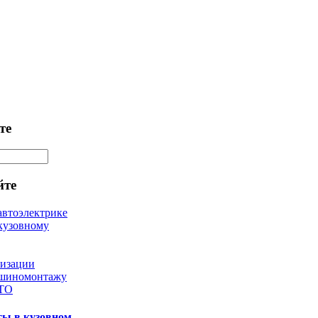
те
йте
автоэлектрике
кузовному
лизации
 шиномонтажу
 ТО
ты в кузовном